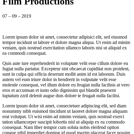
Film Productions
07 – 09 – 2019
Lorem ipsum dolor sit amet, consectetur adipisici elit, sed eiusmod
tempor incidunt ut labore et dolore magna aliqua. Ut enim ad minim
veniam, quis nostrud exercitation ullamco laboris nisi ut aliquid ex
ea commodi consequat.
Quis aute iure reprehenderit in voluptate velit esse cillum dolore eu
fugiat nulla pariatur. Excepteur sint obcaecat cupiditat non proident,
sunt in culpa qui officia deserunt mollit anim id est laborum. Duis
autem vel eum iriure dolor in hendrerit in vulputate velit esse
molestie consequat, vel illum dolore eu feugiat nulla facilisis at vero
eros et accumsan et iusto odio dignissim qui blandit praesent
luptatum zzril delenit augue duis dolore te feugait nulla facilisi.
Lorem ipsum dolor sit amet, consectetuer adipiscing elit, sed diam
nonummy nibh euismod tincidunt ut laoreet dolore magna aliquam
erat volutpat. Ut wisi enim ad minim veniam, quis nostrud exerci
tation ullamcorper suscipit lobortis nisl ut aliquip ex ea commodo
consequat. Nam liber tempor cum soluta nobis eleifend option
congue nihil imperdiet doming id quod mazim placerat facer possim