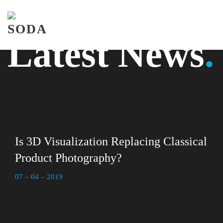
Skip to main content
Latest News
.
Главная
Примеры работ
Услуги
Is 3D Visualization Replacing Classical
Контакты
Product Photography?
07 – 04 – 2019
Контакты
+7 (812) 309-88-11
info@cnrg.pro